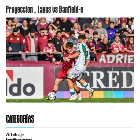
Proyeccion _ Lanus vs Banfield-6
CATEGORÍAS
Arbitraje
Institucional