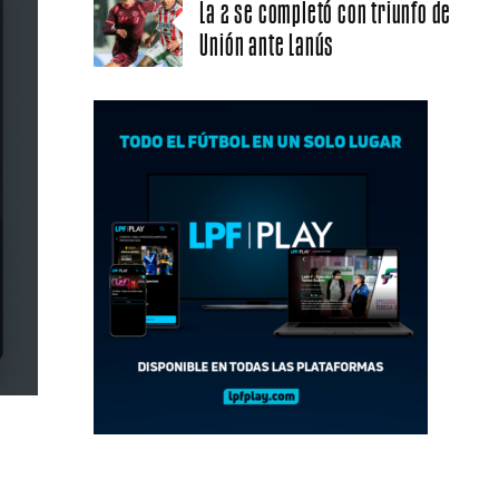
La 2 se completó con triunfo de
Unión ante Lanús