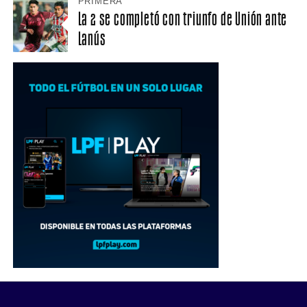
PRIMERA
La 2 se completó con triunfo de Unión ante
Lanús