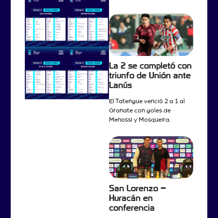
La 2 se completó con
triunfo de Unión ante
Lanús
El Tatengue venció 2 a 1 al
Granate con goles de
Menossi y Mosqueira.
San Lorenzo –
Huracán en
conferencia