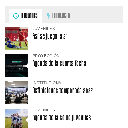
TITULARES
TENDENCIA
JUVENILES
Así se juega la 21
PROYECCIÓN
Agenda de la cuarta fecha
INSTITUCIONAL
Definiciones temporada 2027
JUVENILES
Agenda de la 20 de juveniles