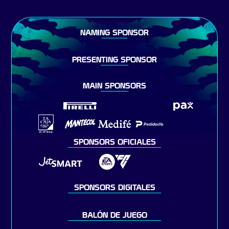
NAMING SPONSOR
PRESENTING SPONSOR
MAIN SPONSORS
SPONSORS OFICIALES
SPONSORS DIGITALES
BALÓN DE JUEGO