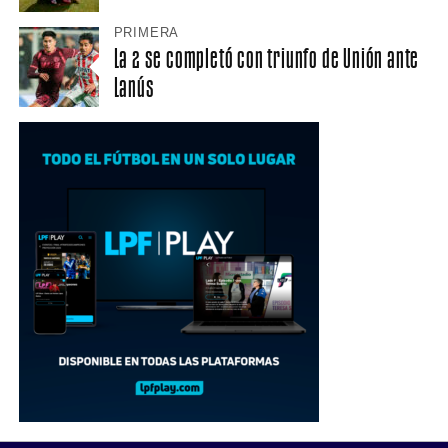
PRIMERA
La 2 se completó con triunfo de Unión ante
Lanús