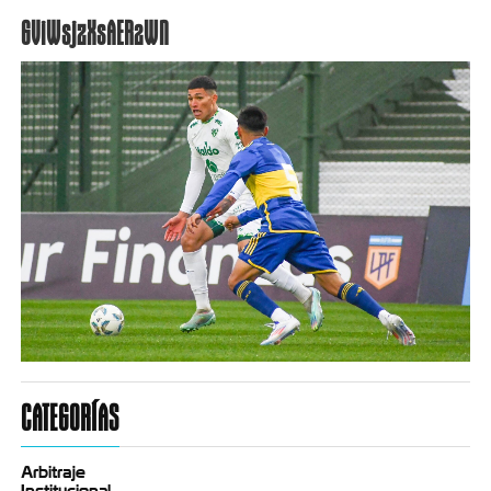
GViWsjzXsAER2WN
CATEGORÍAS
Arbitraje
Institucional