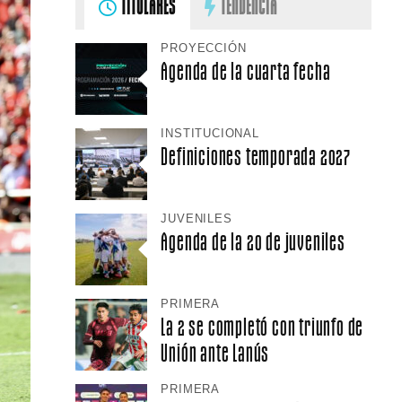
TITULARES
TENDENCIA
PROYECCIÓN
Agenda de la cuarta fecha
INSTITUCIONAL
Definiciones temporada 2027
JUVENILES
Agenda de la 20 de juveniles
PRIMERA
La 2 se completó con triunfo de
Unión ante Lanús
PRIMERA