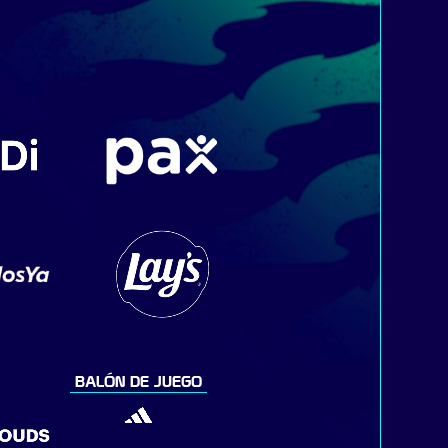
BALÓN DE JUEGO