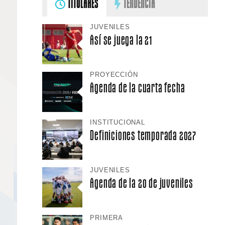
TITULARES
TENDENCIA
JUVENILES
Así se juega la 21
PROYECCIÓN
Agenda de la cuarta fecha
INSTITUCIONAL
Definiciones temporada 2027
JUVENILES
Agenda de la 20 de juveniles
PRIMERA