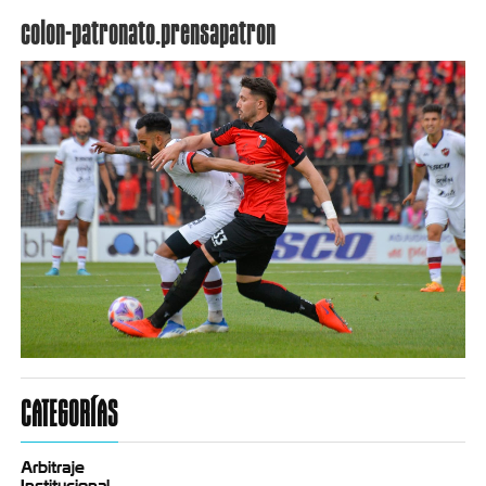
colon-patronato.prensapatron
CATEGORÍAS
Arbitraje
Institucional