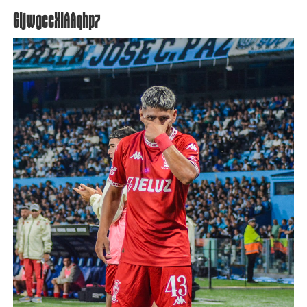
GljwgccXIAAqhp7