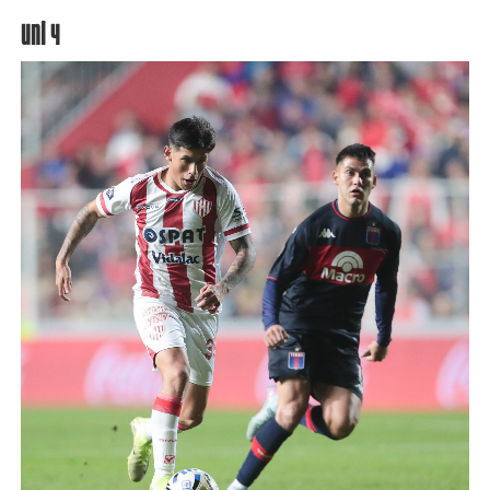
uni 4