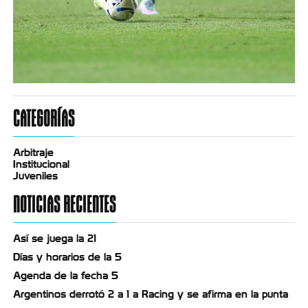
CATEGORÍAS
Arbitraje
Institucional
Juveniles
NOTICIAS RECIENTES
Así se juega la 21
Días y horarios de la 5
Agenda de la fecha 5
Argentinos derrotó 2 a 1 a Racing y se afirma en la punta