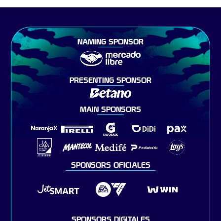
NAMING SPONSOR
PRESENTING SPONSOR
MAIN SPONSORS
SPONSORS OFICIALES
SPONSORS DIGITALES