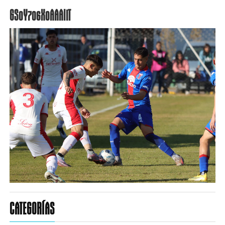
GSoY7o6X0AAAliT
CATEGORÍAS