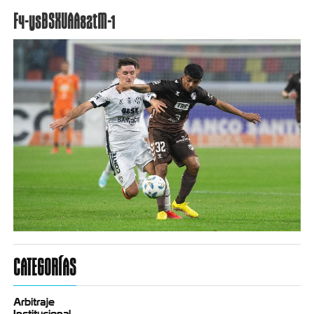
F4-ysBSXUAA82tM-1
CATEGORÍAS
Arbitraje
Institucional