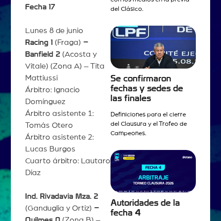
Fecha 17
del Clásico.
Lunes 8 de junio
Racing 1
(Fraga)
–
Banfield 2
(Acosta y
Vitale) (Zona A) – Tita
Mattiussi
Se confirmaron
fechas y sedes de
Árbitro: Ignacio
las finales
Domínguez
Árbitro asistente 1:
Definiciones para el cierre
del Clausura y el Trofeo de
Tomás Otero
Campeones.
Árbitro asistente 2:
Lucas Burgos
Cuarto árbitro: Lautaro
Díaz
Ind. Rivadavia Mza. 2
Autoridades de la
(Ganduglia y Ortiz)
–
fecha 4
Quilmes 0
(Zona B) –