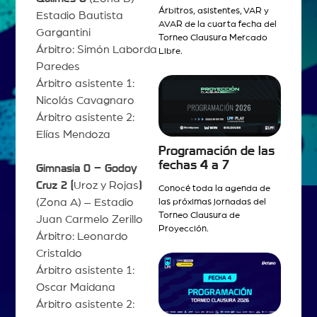
Árbitros, asistentes, VAR y
Estadio Bautista
AVAR de la cuarta fecha del
Gargantini
Torneo Clausura Mercado
Árbitro: Simón Laborda
Libre.
Paredes
Árbitro asistente 1:
Nicolás Cavagnaro
Árbitro asistente 2:
Elías Mendoza
Programación de las
fechas 4 a 7
Gimnasia 0 – Godoy
Cruz 2 (
Uroz y Rojas
)
Conocé toda la agenda de
(Zona A) – Estadio
las próximas jornadas del
Torneo Clausura de
Juan Carmelo Zerillo
Proyección.
Árbitro: Leonardo
Cristaldo
Árbitro asistente 1:
Oscar Maidana
Árbitro asistente 2: