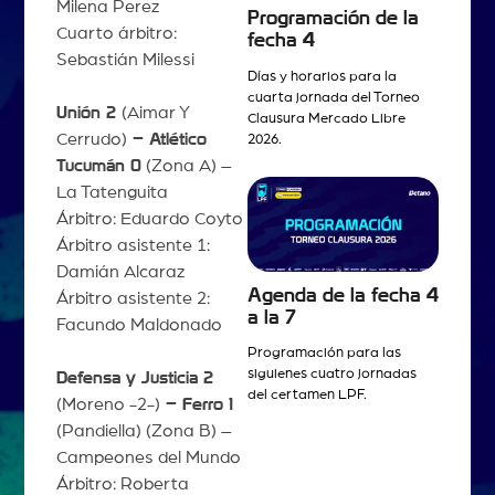
Milena Perez
Programación de la
Cuarto árbitro:
fecha 4
Sebastián Milessi
Días y horarios para la
cuarta jornada del Torneo
Unión 2
(Aimar Y
Clausura Mercado Libre
Cerrudo)
– Atlético
2026.
Tucumán 0
(Zona A) –
La Tatenguita
Árbitro: Eduardo Coyto
Árbitro asistente 1:
Damián Alcaraz
Agenda de la fecha 4
Árbitro asistente 2:
a la 7
Facundo Maldonado
Programación para las
siguienes cuatro jornadas
Defensa y Justicia 2
del certamen LPF.
(Moreno -2-)
– Ferro 1
(Pandiella) (Zona B) –
Campeones del Mundo
Árbitro: Roberta