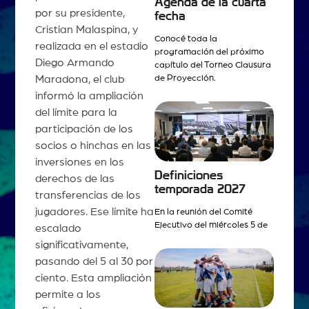
Agenda de la cuarta
por su presidente,
fecha
Cristian Malaspina, y
Conocé toda la
realizada en el estadio
programación del próximo
Diego Armando
capítulo del Torneo Clausura
Maradona, el club
de Proyección.
informó la ampliación
del límite para la
participación de los
socios o hinchas en las
inversiones en los
Definiciones
derechos de las
temporada 2027
transferencias de los
jugadores. Ese límite ha
En la reunión del Comité
Ejecutivo del miércoles 5 de
escalado
significativamente,
pasando del 5 al 30 por
ciento. Esta ampliación
permite a los