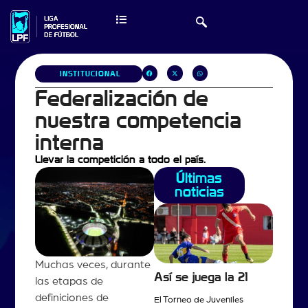
INSTITUCIONAL
Federalización de
nuestra competencia
interna
Llevar la competición a todo el país.
Últimas
noticias
Muchas veces, durante
Así se juega la 21
las etapas de
definiciones de
El Torneo de Juveniles