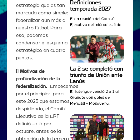
Definiciones
estrategia que es tan
temporada 2027
marcada como simple:
En la reunión del Comité
federalizar aún más a
Ejecutivo del miércoles 5 de
nuestro fútbol. Para
eso, podemos
condensar el esquema
estratégico en cuatro
puntos.
La 2 se completó con
1) Motivos de
triunfo de Unión ante
profundización de la
Lanús
federalización.
Empecemos
El Tatengue venció 2 a 1 al
por el principio: para
Granate con goles de
este 2023 que estamos
Menossi y Mosqueira.
despidiendo, el Comité
Ejecutivo de la LPF
definió -allá por
octubre, antes de la
obtención de la tercera