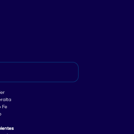
ler
eralta
o Fe
o
plentes