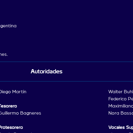
rgentina
mes.
Autoridades
Diego Martín
Walter Buh
Federico P
Tesorero
Maximilian
Guillermo Bagneres
Nora Bass
Protesorero
Vocales Su