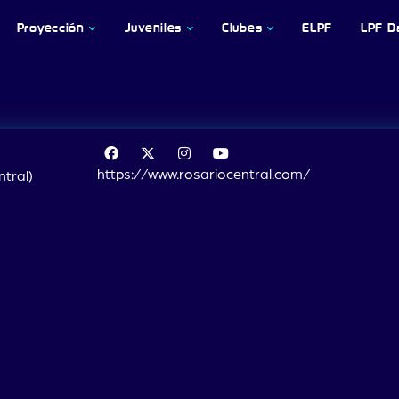
Proyección
Juveniles
Clubes
ELPF
LPF D
https://www.rosariocentral.com/
ntral)