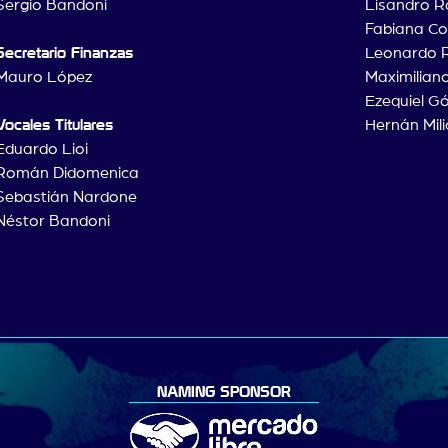
Sergio Bandoni
Lisandro R
Fabiana Col
Secretario Finanzas
Leonardo
Mauro López
Maximilian
Ezequiel G
Vocales Titulares
Hernán Mili
Eduardo Lioi
Román Didomenica
Sebastián Nardone
Néstor Bandoni
NAMING SPONSOR