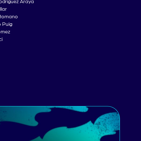
odríguez Araya
lar
 Romano
o Puig
ómez
ci