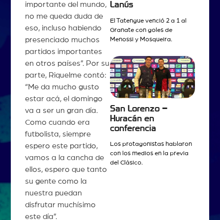
Lanús
importante del mundo,
no me queda duda de
El Tatengue venció 2 a 1 al
eso, incluso habiendo
Granate con goles de
presenciado muchos
Menossi y Mosqueira.
partidos importantes
en otros países”. Por su
parte, Riquelme contó:
“Me da mucho gusto
estar acá, el domingo
San Lorenzo –
va a ser un gran día.
Huracán en
Como cuando era
conferencia
futbolista, siempre
Los protagonistas hablaron
espero este partido,
con los medios en la previa
vamos a la cancha de
del Clásico.
ellos, espero que tanto
su gente como la
nuestra puedan
disfrutar muchísimo
este día”.