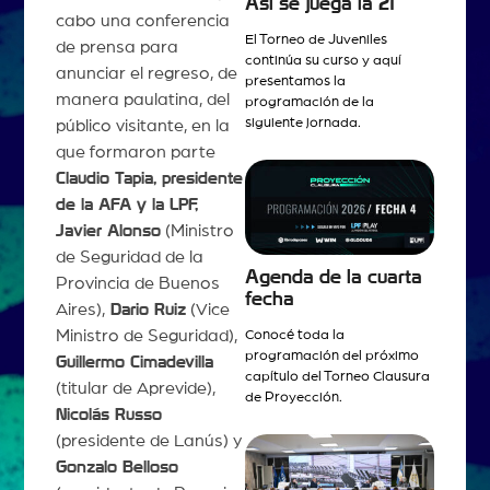
Así se juega la 21
cabo una conferencia
El Torneo de Juveniles
de prensa para
continúa su curso y aquí
anunciar el regreso, de
presentamos la
manera paulatina, del
programación de la
siguiente jornada.
público visitante, en la
que formaron parte
Claudio Tapia, presidente
de la AFA y la LPF,
Javier Alonso
(Ministro
de Seguridad de la
Agenda de la cuarta
Provincia de Buenos
fecha
Aires),
Dario Ruiz
(Vice
Ministro de Seguridad),
Conocé toda la
programación del próximo
Guillermo Cimadevilla
capítulo del Torneo Clausura
(titular de Aprevide),
de Proyección.
Nicolás Russo
(presidente de Lanús) y
Gonzalo Belloso