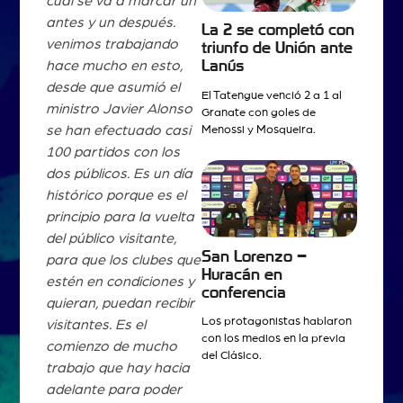
cual se va a marcar un
antes y un después.
La 2 se completó con
venimos trabajando
triunfo de Unión ante
Lanús
hace mucho en esto,
desde que asumió el
El Tatengue venció 2 a 1 al
ministro Javier Alonso
Granate con goles de
se han efectuado casi
Menossi y Mosqueira.
100 partidos con los
dos públicos. Es un día
histórico porque es el
principio para la vuelta
del público visitante,
San Lorenzo –
para que los clubes que
Huracán en
estén en condiciones y
conferencia
quieran, puedan recibir
Los protagonistas hablaron
visitantes. Es el
con los medios en la previa
comienzo de mucho
del Clásico.
trabajo que hay hacia
adelante para poder