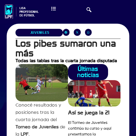
JUVENILES
Los pibes sumaron una
más
Todas las tablas tras la cuarta jornada disputada
Últimas
noticias
Conocé resultados y
posiciones tras la
Así se juega la 21
cuarta jornada del
El Torneo de Juveniles
Torneo de Juveniles
de
continúa su curso y aquí
la
LPF
.
presentamos la