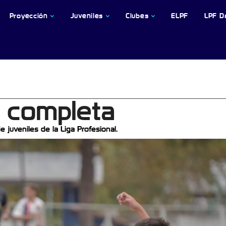
Proyección
Juveniles
Clubes
ELPF
LPF D
a completa
 juveniles de la Liga Profesional.