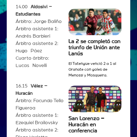
14.00
Aldosivi –
Estudiantes
Árbitro: Jorge Baliño
Árbitro asistente 1:
Andrés Barbieri
La 2 se completó con
Árbitro asistente 2:
triunfo de Unión ante
Hugo Páez
Lanús
Cuarto árbitro:
El Tatengue venció 2 a 1 al
Lucas Novelli
Granate con goles de
Menossi y Mosqueira.
16.15
Vélez –
Huracán
Árbitro: Facundo Tello
Figueroa
Árbitro asistente 1:
San Lorenzo –
Ezequiel Brailovsky
Huracán en
Árbitro asistente 2:
conferencia