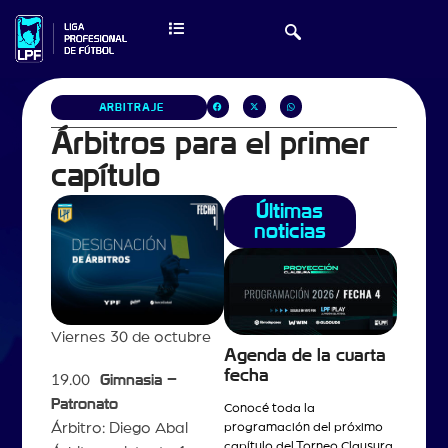
ARBITRAJE
Árbitros para el primer
capítulo
Últimas
noticias
Viernes 30 de octubre
Agenda de la cuarta
fecha
19.00
Gimnasia –
Patronato
Conocé toda la
Árbitro: Diego Abal
programación del próximo
capítulo del Torneo Clausura