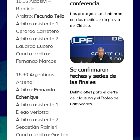
16.15 Aldosivi –
conferencia
Banfield
Los protagonistas hablaron
Árbitro:
Facundo Tello
con los medios en la previa
Árbitro asistente 1:
del Clásico.
Gerardo Carretero
Árbitro asistente 2:
Eduardo Lucero
Cuarto árbitro:
Fernando Marcos
Se confirmaron
18.30 Argentinos –
fechas y sedes de
las finales
Arsenal
Árbitro:
Fernando
Definiciones para el cierre
Echenique
del Clausura y el Trofeo de
Campeones.
Árbitro asistente 1:
Diego Verlotta
Árbitro asistente 2:
Sebastián Rainieri
Cuarto árbitro: Gastón