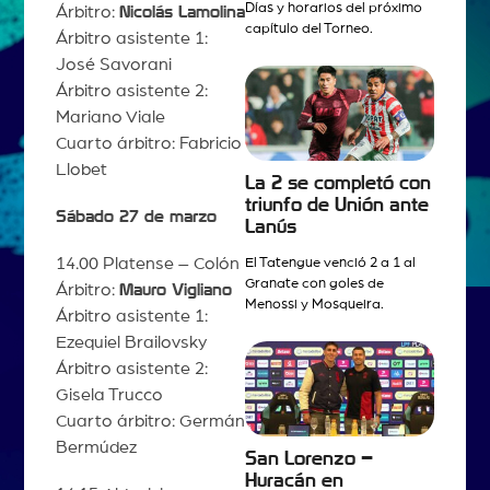
Días y horarios del próximo
Árbitro:
Nicolás Lamolina
capítulo del Torneo.
Árbitro asistente 1:
José Savorani
Árbitro asistente 2:
Mariano Viale
Cuarto árbitro: Fabricio
Llobet
La 2 se completó con
triunfo de Unión ante
Sábado 27 de marzo
Lanús
14.00 Platense – Colón
El Tatengue venció 2 a 1 al
Granate con goles de
Árbitro:
Mauro Vigliano
Menossi y Mosqueira.
Árbitro asistente 1:
Ezequiel Brailovsky
Árbitro asistente 2:
Gisela Trucco
Cuarto árbitro: Germán
Bermúdez
San Lorenzo –
Huracán en