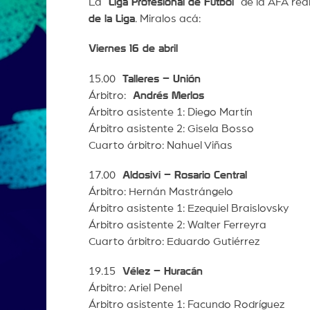
La
Liga Profesional de Fútbol
de la AFA real
de la Liga
. Miralos acá:
Viernes 16 de abril
15.00
Talleres – Unión
Árbitro:
Andrés Merlos
Árbitro asistente 1: Diego Martín
Árbitro asistente 2: Gisela Bosso
Cuarto árbitro: Nahuel Viñas
17.00
Aldosivi – Rosario Central
Árbitro: Hernán Mastrángelo
Árbitro asistente 1: Ezequiel Braislovsky
Árbitro asistente 2: Walter Ferreyra
Cuarto árbitro: Eduardo Gutiérrez
19.15
Vélez – Huracán
Árbitro: Ariel Penel
Árbitro asistente 1: Facundo Rodríguez