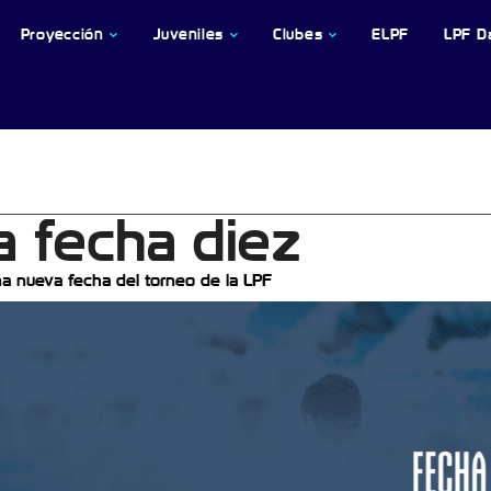
Proyección
Juveniles
Clubes
ELPF
LPF D
a fecha diez
na nueva fecha del torneo de la LPF