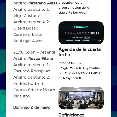
presentamos la
Árbitro:
Nazareno Arasa
programación de la
Árbitro asistente 1:
siguiente jornada.
Alejo Castany
Árbitro asistente 2:
Gisela Bosso
Cuarto árbitro:
Santiago Ascenzi
Agenda de la cuarta
21.00 Colón – Arsenal
fecha
Árbitro:
Néstor Pitana
Conocé toda la
Árbitro asistente 1:
programación del próximo
Facundo Rodríguez
capítulo del Torneo Clausura
Árbitro asistente 2:
de Proyección.
Andrés Barbieri
Cuarto árbitro: Mauro
Biasutto
Domingo 2 de mayo
Definiciones