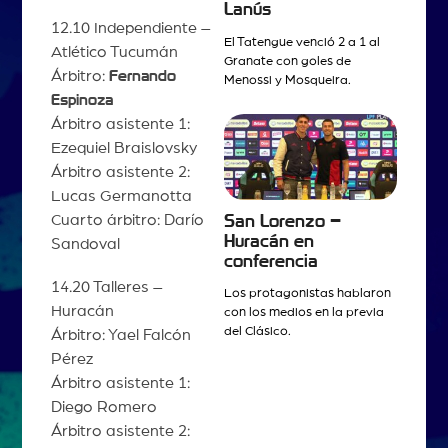
Lanús
12.10 Independiente –
El Tatengue venció 2 a 1 al
Atlético Tucumán
Granate con goles de
Árbitro:
Fernando
Menossi y Mosqueira.
Espinoza
Árbitro asistente 1:
Ezequiel Braislovsky
Árbitro asistente 2:
Lucas Germanotta
Cuarto árbitro: Darío
San Lorenzo –
Huracán en
Sandoval
conferencia
14.20 Talleres –
Los protagonistas hablaron
Huracán
con los medios en la previa
del Clásico.
Árbitro: Yael Falcón
Pérez
Árbitro asistente 1:
Diego Romero
Árbitro asistente 2: