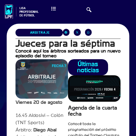
ARBITRAJE
Jueces para la séptima
Conocé aquí los árbitros sorteados para un nuevo
episodio del torneo
Últimas
noticias
Viernes 20 de agosto
Agenda de la cuarta
fecha
16.45 Aldosivi – Colón
(TNT Sports)
Conocé toda la
Árbitro:
Diego Abal
programación del próximo
capítulo del Torneo Clausura