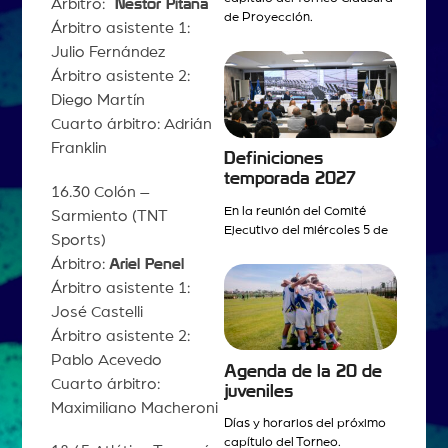
Árbitro:
Néstor Pitana
de Proyección.
Árbitro asistente 1:
Julio Fernández
Árbitro asistente 2:
Diego Martín
Cuarto árbitro: Adrián
Franklin
Definiciones
temporada 2027
16.30 Colón –
En la reunión del Comité
Sarmiento (TNT
Ejecutivo del miércoles 5 de
Sports)
Árbitro:
Ariel Penel
Árbitro asistente 1:
José Castelli
Árbitro asistente 2:
Pablo Acevedo
Agenda de la 20 de
Cuarto árbitro:
juveniles
Maximiliano Macheroni
Días y horarios del próximo
capítulo del Torneo.