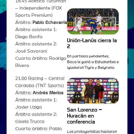
18.45 Atlético Tucumán
– Independiente (FOX
Sports Premium)
Árbitro:
Pablo Echavarría
Árbitro asistente 1:
Diego Bonfa
Unión-Lanús cierra la
Árbitro asistente 2:
2
José Savorani
En partidos pendientes,
Cuarto árbitro: Rodrigo
Boca le ganó a Estudiantes e
Rivero
igualaron Tigre y Belgrano.
21.00 Racing – Central
Córdoba (TNT Sports)
Árbitro:
Andrés Merlos
Árbitro asistente 1:
Javier Uziga
San Lorenzo –
Árbitro asistente 2:
Huracán en
Gisela Trucco
conferencia
Cuarto árbitro: Pablo
Los protagonistas hablaron