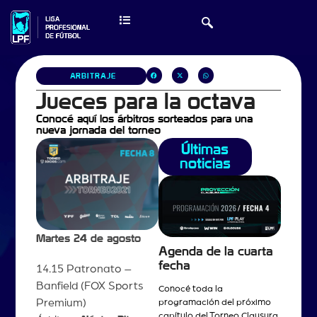
ARBITRAJE
Jueces para la octava
Conocé aquí los árbitros sorteados para una
nueva jornada del torneo
Últimas
noticias
Martes 24 de agosto
Agenda de la cuarta
fecha
14.15 Patronato –
Banfield (FOX Sports
Conocé toda la
Premium)
programación del próximo
capítulo del Torneo Clausura