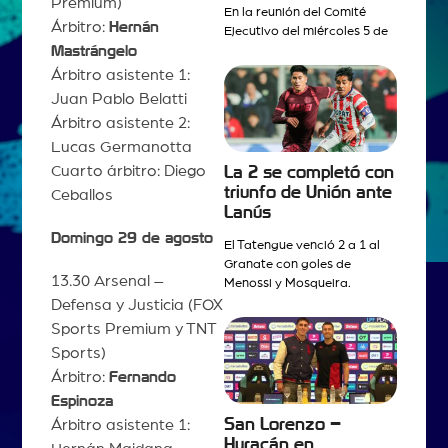
Premium)
En la reunión del Comité
Árbitro:
Hernán
Ejecutivo del miércoles 5 de
Mastrángelo
Árbitro asistente 1:
Juan Pablo Belatti
Árbitro asistente 2:
Lucas Germanotta
Cuarto árbitro: Diego
La 2 se completó con
triunfo de Unión ante
Ceballos
Lanús
Domingo 29 de agosto
El Tatengue venció 2 a 1 al
Granate con goles de
13.30 Arsenal –
Menossi y Mosqueira.
Defensa y Justicia (FOX
Sports Premium y TNT
Sports)
Árbitro:
Fernando
Espinoza
San Lorenzo –
Árbitro asistente 1:
Huracán en