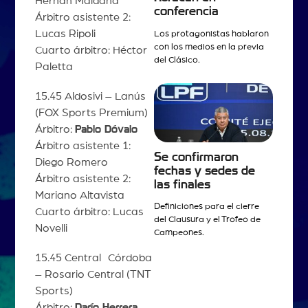
Hernán Maidana
conferencia
Árbitro asistente 2:
Lucas Ripoli
Los protagonistas hablaron
con los medios en la previa
Cuarto árbitro: Héctor
del Clásico.
Paletta
15.45 Aldosivi – Lanús
(FOX Sports Premium)
Árbitro:
Pablo Dóvalo
Árbitro asistente 1:
Se confirmaron
Diego Romero
fechas y sedes de
Árbitro asistente 2:
las finales
Mariano Altavista
Definiciones para el cierre
Cuarto árbitro: Lucas
del Clausura y el Trofeo de
Novelli
Campeones.
15.45 Central Córdoba
– Rosario Central (TNT
Sports)
Árbitro:
Darío Herrera