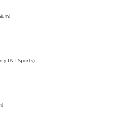
mium)
m y TNT Sports)
m)