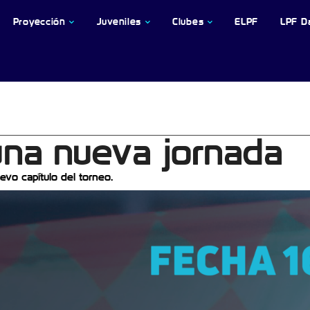
Proyección
Juveniles
Clubes
ELPF
LPF D
una nueva jornada
evo capítulo del torneo.