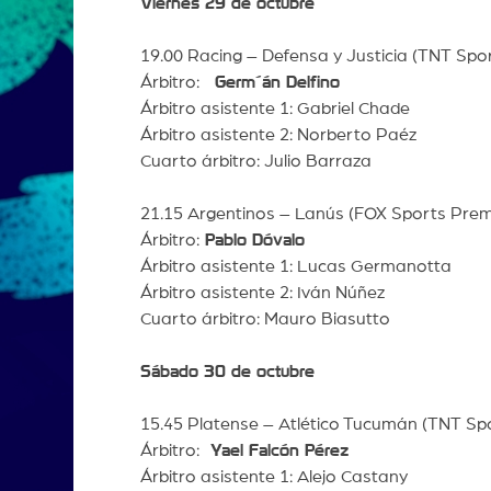
Viernes 29 de octubre
19.00 Racing – Defensa y Justicia (TNT Spo
Árbitro:
Germ´án Delfino
Árbitro asistente 1: Gabriel Chade
Árbitro asistente 2: Norberto Paéz
Cuarto árbitro: Julio Barraza
21.15 Argentinos – Lanús (FOX Sports Pre
Árbitro:
Pablo Dóvalo
Árbitro asistente 1: Lucas Germanotta
Árbitro asistente 2: Iván Núñez
Cuarto árbitro: Mauro Biasutto
Sábado 30 de octubre
15.45 Platense – Atlético Tucumán (TNT Sp
Árbitro:
Yael Falcón Pérez
Árbitro asistente 1: Alejo Castany