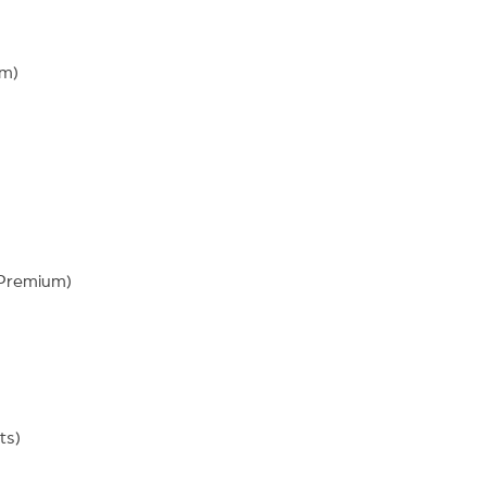
um)
 Premium)
ts)