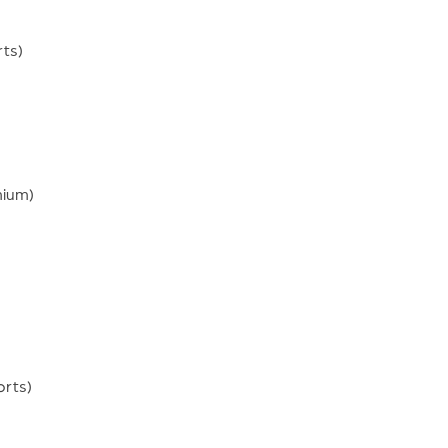
rts)
mium)
orts)