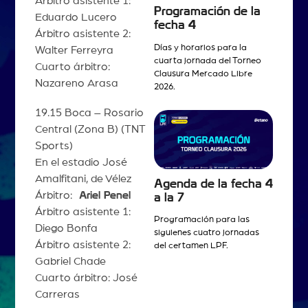
Árbitro asistente 1:
Programación de la
Eduardo Lucero
fecha 4
Árbitro asistente 2:
Días y horarios para la
Walter Ferreyra
cuarta jornada del Torneo
Cuarto árbitro:
Clausura Mercado Libre
Nazareno Arasa
2026.
19.15 Boca – Rosario
Central (Zona B) (TNT
Sports)
En el estadio José
Amalfitani, de Vélez
Agenda de la fecha 4
Árbitro:
Ariel Penel
a la 7
Árbitro asistente 1:
Programación para las
Diego Bonfa
siguienes cuatro jornadas
Árbitro asistente 2:
del certamen LPF.
Gabriel Chade
Cuarto árbitro: José
Carreras