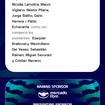
Nicolás Lamolina
,
Mauro
Vigliano
,
Néstor Pitana,
Jorge Baliño, Darío
Herrera
y
Pablo
Echavarría
; como así
tampoco los
asistentes
Ezequiel
Brailovsky, Maximiliano
Del Yesso, Sebastián
Rainieri, Miguel Savorani
y Cristian Navarro.
NAMING SPONSOR
PRESENTING SPONSOR