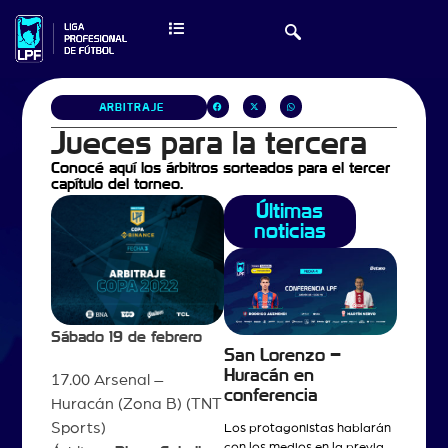
ARBITRAJE
Jueces para la tercera
Conocé aquí los árbitros sorteados para el tercer
capítulo del torneo.
Últimas
noticias
Sábado 19 de febrero
San Lorenzo –
Huracán en
17.00 Arsenal –
conferencia
Huracán (Zona B) (TNT
Sports)
Los protagonistas hablarán
con los medios en la previa