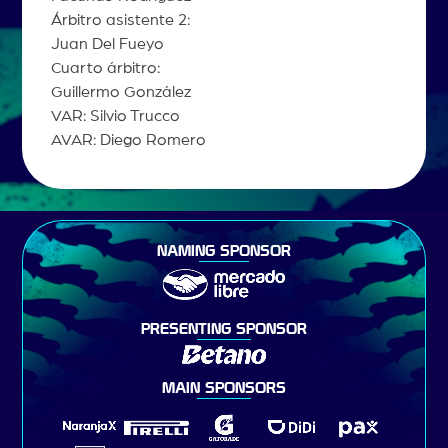
Árbitro asistente 2:
Juan Del Fueyo
Cuarto árbitro:
Guillermo González
VAR: Silvio Trucco
AVAR: Diego Romero
NAMING SPONSOR
PRESENTING SPONSOR
MAIN SPONSORS