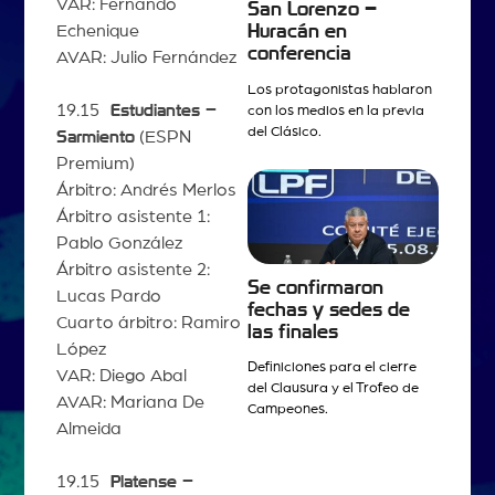
VAR: Fernando
San Lorenzo –
Huracán en
Echenique
conferencia
AVAR: Julio Fernández
Los protagonistas hablaron
19.15
Estudiantes –
con los medios en la previa
del Clásico.
Sarmiento
(ESPN
Premium)
Árbitro: Andrés Merlos
Árbitro asistente 1:
Pablo González
Árbitro asistente 2:
Se confirmaron
Lucas Pardo
fechas y sedes de
Cuarto árbitro: Ramiro
las finales
López
Definiciones para el cierre
VAR: Diego Abal
del Clausura y el Trofeo de
AVAR: Mariana De
Campeones.
Almeida
19.15
Platense –