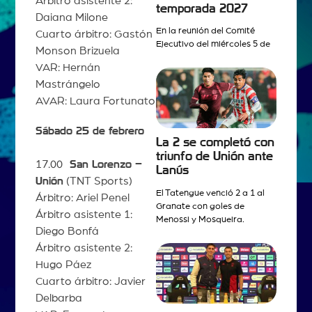
Árbitro asistente 2:
temporada 2027
Daiana Milone
En la reunión del Comité
Cuarto árbitro: Gastón
Ejecutivo del miércoles 5 de
Monson Brizuela
VAR: Hernán
Mastrángelo
AVAR: Laura Fortunato
Sábado 25 de febrero
La 2 se completó con
triunfo de Unión ante
17.00
San Lorenzo –
Lanús
Unión
(TNT Sports)
El Tatengue venció 2 a 1 al
Árbitro: Ariel Penel
Granate con goles de
Árbitro asistente 1:
Menossi y Mosqueira.
Diego Bonfá
Árbitro asistente 2:
Hugo Páez
Cuarto árbitro: Javier
Delbarba