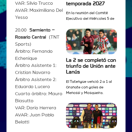
VAR: Silvio Trucco
temporada 2027
AVAR: Maximiliano Del
En la reunión del Comité
Yesso
Ejecutivo del miércoles 5 de
20.00
Sarmiento –
Rosario Central
(TNT
Sports)
Árbitro: Fernando
Echenique
La 2 se completó con
Árbitro Asistente 1:
triunfo de Unión ante
Lanús
Cristian Navarro
Árbitro Asistente 2:
El Tatengue venció 2 a 1 al
Eduardo Lucero
Granate con goles de
Menossi y Mosqueira.
Cuarto árbitro: Mauro
Biasutto
VAR: Darío Herrera
AVAR: Juan Pablo
Belatti