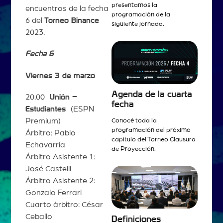
presentamos la
encuentros de la fecha
programación de la
6 del
Torneo Binance
siguiente jornada.
2023.
F
echa 6
Viernes 3 de marzo
Agenda de la cuarta
20.00
Unión –
fecha
Estudiantes
(ESPN
Premium)
Conocé toda la
programación del próximo
Árbitro: Pablo
capítulo del Torneo Clausura
Echavarría
de Proyección.
Árbitro Asistente 1:
José Castelli
Árbitro Asistente 2:
Gonzalo Ferrari
Cuarto árbitro: César
Ceballo
Definiciones