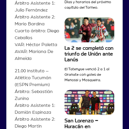
Días y horarios del próximo
Árbitro Asistente 1:
capítulo del Torneo.
Julio Fernández
Árbitro Asistente 2:
Mario Bardina
Cuarto árbitro: Diego
Ceballos
VAR: Héctor Paletta
La 2 se completó con
AVAR: Mariana De
triunfo de Unión ante
Almeida
Lanús
El Tatengue venció 2 a 1 al
21.00 Instituto –
Granate con goles de
Atlético Tucumán
Menossi y Mosqueira.
(ESPN Premium)
Árbitro: Sebastián
Zunino
Árbitro Asistente 1:
Damián Espinoza
Árbitro Asistente 2:
San Lorenzo –
Diego Martin
Huracán en