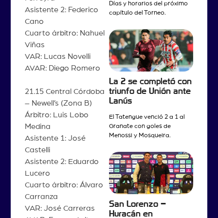
Días y horarios del próximo
Asistente 2: Federico
capítulo del Torneo.
Cano
Cuarto árbitro: Nahuel
Viñas
VAR: Lucas Novelli
AVAR: Diego Romero
La 2 se completó con
triunfo de Unión ante
21.15 Central Córdoba
Lanús
– Newell’s (Zona B)
Árbitro: Luis Lobo
El Tatengue venció 2 a 1 al
Medina
Granate con goles de
Menossi y Mosqueira.
Asistente 1: José
Castelli
Asistente 2: Eduardo
Lucero
Cuarto árbitro: Álvaro
Carranza
San Lorenzo –
VAR: José Carreras
Huracán en