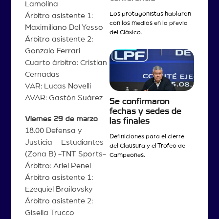
Lamolina
Los protagonistas hablaron
Árbitro asistente 1:
con los medios en la previa
Maximiliano Del Yesso
del Clásico.
Árbitro asistente 2:
Gonzalo Ferrari
Cuarto árbitro: Cristian
Cernadas
VAR: Lucas Novelli
AVAR: Gastón Suárez
Se confirmaron
fechas y sedes de
Viernes 29 de marzo
las finales
18.00 Defensa y
Definiciones para el cierre
Justicia – Estudiantes
del Clausura y el Trofeo de
(Zona B) -TNT Sports-
Campeones.
Árbitro: Ariel Penel
Árbitro asistente 1:
Ezequiel Brailovsky
Árbitro asistente 2:
Gisella Trucco