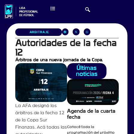
ARBITRAJE
Autoridades de la fecha
12
Árbitros de una nueva jornada de la Copa.
Últimas
noticias
La AFA designó los
Agenda de la cuarta
árbitros de la fecha 12
fecha
de la Copa Sur
Finanzas. Acá todas las
Conocé toda la
programación del próximo