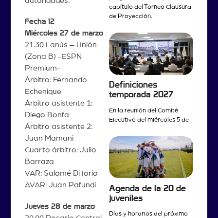
autoridades:
capítulo del Torneo Clausura
de Proyección.
Fecha 12
Miércoles 27 de marzo
21.30 Lanús – Unión
(Zona B) -ESPN
Premium-
Árbitro: Fernando
Definiciones
Echenique
temporada 2027
Árbitro asistente 1:
En la reunión del Comité
Diego Bonfa
Ejecutivo del miércoles 5 de
Árbitro asistente 2:
Juan Mamani
Cuarto árbitro: Julio
Barraza
VAR: Salomé Di Iorio
AVAR: Juan Pafundi
Agenda de la 20 de
juveniles
Jueves 28 de marzo
Días y horarios del próximo
20.00 Rosario Central –