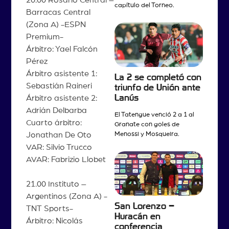
capítulo del Torneo.
Barracas Central
(Zona A) -ESPN
Premium-
Árbitro: Yael Falcón
Pérez
Árbitro asistente 1:
La 2 se completó con
Sebastián Raineri
triunfo de Unión ante
Lanús
Árbitro asistente 2:
Adrián Delbarba
El Tatengue venció 2 a 1 al
Cuarto árbitro:
Granate con goles de
Jonathan De Oto
Menossi y Mosqueira.
VAR: Silvio Trucco
AVAR: Fabrizio Llobet
21.00 Instituto –
Argentinos (Zona A) -
San Lorenzo –
TNT Sports-
Huracán en
Árbitro: Nicolás
conferencia