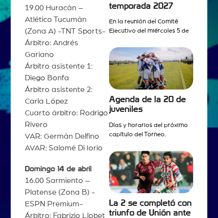
temporada 2027
19.00 Huracán –
Atlético Tucumán
En la reunión del Comité
(Zona A) -TNT Sports-
Ejecutivo del miércoles 5 de
Árbitro: Andrés
Gariano
Árbitro asistente 1:
Diego Bonfa
Árbitro asistente 2:
Agenda de la 20 de
Carla López
juveniles
Cuarto árbitro: Rodrigo
Rivero
Días y horarios del próximo
capítulo del Torneo.
VAR: Germán Delfino
AVAR: Salomé Di Iorio
Domingo 14 de abril
16.00 Sarmiento –
Platense (Zona B) -
La 2 se completó con
ESPN Premium-
triunfo de Unión ante
Árbitro: Fabrizio Llobet