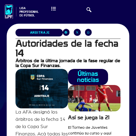
ARBITRAJE
Autoridades de la fecha
14
Árbitros de la última jornada de la fase regular de
la Copa Sur Finanzas.
Últimas
noticias
La AFA designó los
Así se juega la 21
árbitros de la fecha 14
de la Copa Sur
El Torneo de Juveniles
continúa su curso y aquí
Finanzas. Acá todas las