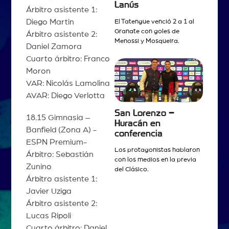
Lanús
Árbitro asistente 1:
Diego Martin
El Tatengue venció 2 a 1 al
Granate con goles de
Árbitro asistente 2:
Menossi y Mosqueira.
Daniel Zamora
Cuarto árbitro: Franco
Moron
VAR: Nicolás Lamolina
AVAR: Diego Verlotta
San Lorenzo –
18.15 Gimnasia –
Huracán en
Banfield (Zona A) -
conferencia
ESPN Premium-
Los protagonistas hablaron
Árbitro: Sebastián
con los medios en la previa
Zunino
del Clásico.
Árbitro asistente 1:
Javier Uziga
Árbitro asistente 2:
Lucas Ripoli
Cuarto árbitro: Daniel