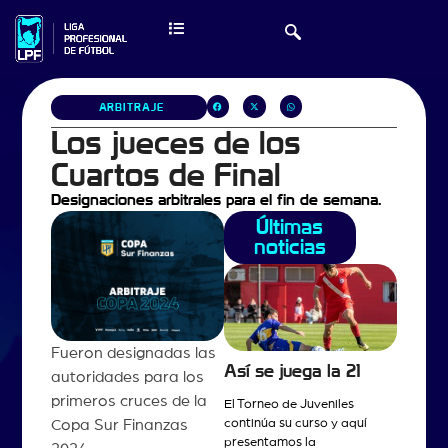
ARBITRAJE
Los jueces de los
Cuartos de Final
Designaciones arbitrales para el fin de semana.
Últimas
noticias
Fueron designadas las
Así se juega la 21
autoridades para los
primeros cruces de la
El Torneo de Juveniles
continúa su curso y aquí
Copa Sur Finanzas
presentamos la