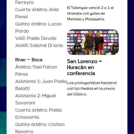
Ferreyra
El Tatengue venció 2 a 1 al
Cuarto árbitro: Ariel
Granate con goles de
Penel
Menossi y Mosqueira.
Quinto árbitro: Lucas
Pardo
VAR: Pablo Dovalo
AVAR: Salomé Di Iorio
River – Boca
San Lorenzo –
Árbitro: Yael Falcon
Huracán en
conferencia
Pérez
Asistente 1: Juan Pablo
Los protagonistas hablaron
Belatti
con los medios en la previa
del Clásico.
Asistente 2: Miguel
Savorani
Cuarto árbitro: Pablo
Echavarría
Quinto árbitro: Cristian
Navarro