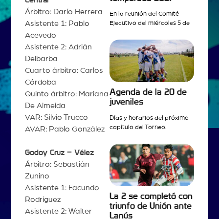
Árbitro: Darío Herrera
En la reunión del Comité
Asistente 1: Pablo
Ejecutivo del miércoles 5 de
Acevedo
Asistente 2: Adrián
Delbarba
Cuarto árbitro: Carlos
Córdoba
Agenda de la 20 de
Quinto árbitro: Mariana
juveniles
De Almeida
VAR: Silvio Trucco
Días y horarios del próximo
capítulo del Torneo.
AVAR: Pablo González
Godoy Cruz – Vélez
Árbitro: Sebastián
Zunino
Asistente 1: Facundo
La 2 se completó con
Rodríguez
triunfo de Unión ante
Asistente 2: Walter
Lanús