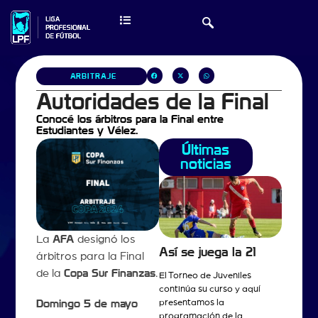
ARBITRAJE
Autoridades de la Final
Conocé los árbitros para la Final entre
Estudiantes y Vélez.
Últimas
noticias
La
AFA
designó los
Así se juega la 21
árbitros para la Final
de la
Copa Sur Finanzas
.
El Torneo de Juveniles
continúa su curso y aquí
presentamos la
Domingo 5 de mayo
programación de la