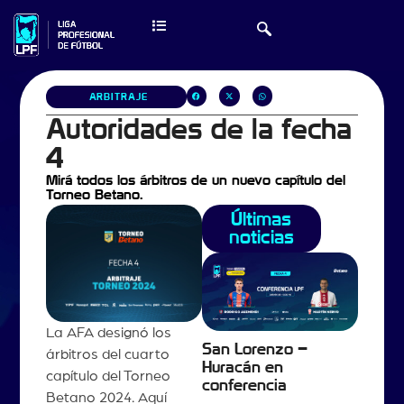
ARBITRAJE
Autoridades de la fecha
4
Mirá todos los árbitros de un nuevo capítulo del
Torneo Betano.
Últimas
noticias
La AFA designó los
San Lorenzo –
árbitros del cuarto
Huracán en
capítulo del Torneo
conferencia
Betano 2024. Aquí