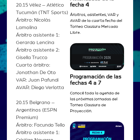
fecha 4
20.15 Vélez – Atlético
Tucumán (TNT Sports)
Árbitros, asistentes, VAR y
Árbitro: Nicolás
AVAR de la cuarta fecha del
Torneo Clausura Mercado
Lamolina
Libre.
Árbitro asistente 1:
Gerardo Lencina
Árbitro asistente 2:
Gisella Trucco
Cuarto árbitro:
Jonathan De Oto
Programación de las
VAR: Juan Pafundi
fechas 4 a 7
AVAR: Diego Verlotta
Conocé toda la agenda de
las próximas jornadas del
20.15 Belgrano –
Torneo Clausura de
Argentinos (ESPN
Proyección.
Premium)
Árbitro: Facundo Tello
Árbitro asistente 1:
Cristian Navarro