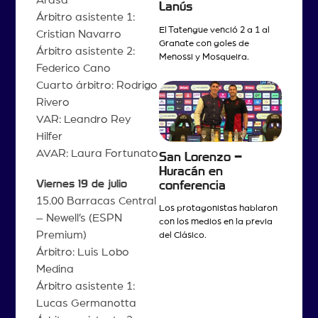
Lanús
Árbitro asistente 1:
El Tatengue venció 2 a 1 al
Cristian Navarro
Granate con goles de
Árbitro asistente 2:
Menossi y Mosqueira.
Federico Cano
Cuarto árbitro: Rodrigo
Rivero
VAR: Leandro Rey
Hilfer
AVAR: Laura Fortunato
San Lorenzo –
Huracán en
Viernes 19 de julio
conferencia
15.00 Barracas Central
Los protagonistas hablaron
– Newell’s (ESPN
con los medios en la previa
Premium)
del Clásico.
Árbitro: Luis Lobo
Medina
Árbitro asistente 1:
Lucas Germanotta