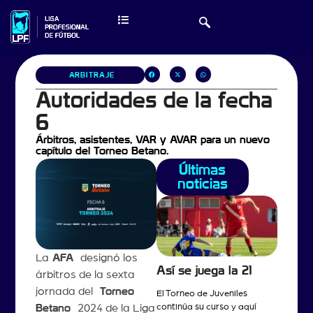
ARBITRAJE
Autoridades de la fecha
6
Árbitros, asistentes, VAR y AVAR para un nuevo
capítulo del Torneo Betano.
Últimas
noticias
La
AFA
designó los
Así se juega la 21
árbitros de la sexta
jornada del
Torneo
El Torneo de Juveniles
continúa su curso y aquí
Betano
2024 de la Liga