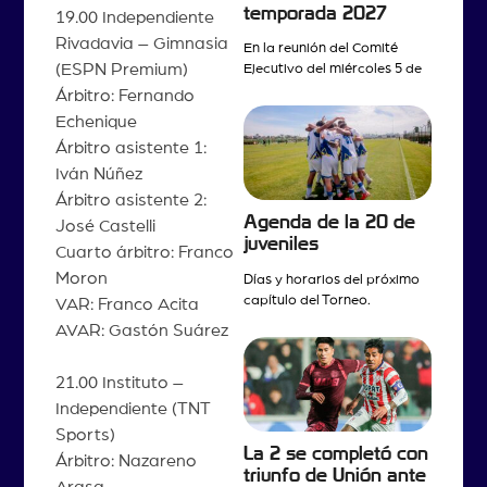
temporada 2027
19.00 Independiente
Rivadavia – Gimnasia
En la reunión del Comité
(ESPN Premium)
Ejecutivo del miércoles 5 de
Árbitro: Fernando
Echenique
Árbitro asistente 1:
Iván Núñez
Árbitro asistente 2:
Agenda de la 20 de
José Castelli
juveniles
Cuarto árbitro: Franco
Moron
Días y horarios del próximo
capítulo del Torneo.
VAR: Franco Acita
AVAR: Gastón Suárez
21.00 Instituto –
Independiente (TNT
Sports)
La 2 se completó con
Árbitro: Nazareno
triunfo de Unión ante
Arasa