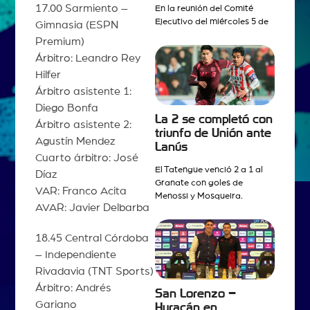
17.00 Sarmiento –
En la reunión del Comité
Ejecutivo del miércoles 5 de
Gimnasia (ESPN
Premium)
Árbitro: Leandro Rey
Hilfer
Árbitro asistente 1:
Diego Bonfa
La 2 se completó con
Árbitro asistente 2:
triunfo de Unión ante
Agustín Mendez
Lanús
Cuarto árbitro: José
El Tatengue venció 2 a 1 al
Díaz
Granate con goles de
VAR: Franco Acita
Menossi y Mosqueira.
AVAR: Javier Delbarba
18.45 Central Córdoba
– Independiente
Rivadavia (TNT Sports)
Árbitro: Andrés
San Lorenzo –
Gariano
Huracán en