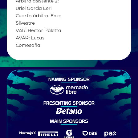
Árbitro asistente 2:
Uriel García Leri
Cuarto árbitro: Enzo
Silvestre
VAR: Héctor Paletta
AVAR: Lucas
Comesaña
NAMING SPONSOR
PRESENTING SPONSOR
MAIN SPONSORS