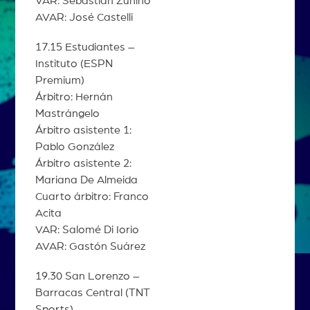
VAR: Sebastián Zunino
AVAR: José Castelli
17.15 Estudiantes –
Instituto (ESPN
Premium)
Árbitro: Hernán
Mastrángelo
Árbitro asistente 1:
Pablo González
Árbitro asistente 2:
Mariana De Almeida
Cuarto árbitro: Franco
Acita
VAR: Salomé Di Iorio
AVAR: Gastón Suárez
19.30 San Lorenzo –
Barracas Central (TNT
Sports)