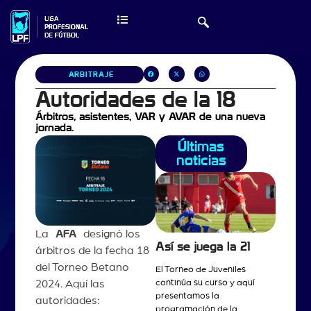
ARBITRAJE
Autoridades de la 18
Árbitros, asistentes, VAR y AVAR de una nueva
jornada.
Últimas
noticias
La
AFA
designó los
Así se juega la 21
árbitros de la fecha 18
del Torneo Betano
El Torneo de Juveniles
continúa su curso y aquí
2024. Aquí las
presentamos la
autoridades:
programación de la