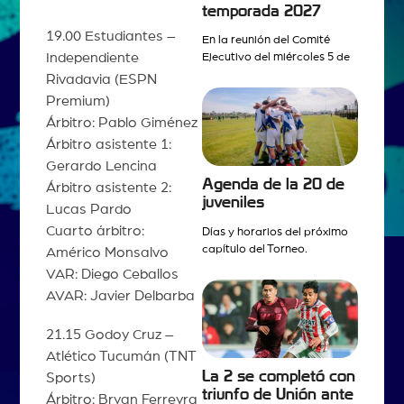
temporada 2027
19.00 Estudiantes –
En la reunión del Comité
Independiente
Ejecutivo del miércoles 5 de
Rivadavia (ESPN
Premium)
Árbitro: Pablo Giménez
Árbitro asistente 1:
Gerardo Lencina
Agenda de la 20 de
Árbitro asistente 2:
juveniles
Lucas Pardo
Cuarto árbitro:
Días y horarios del próximo
capítulo del Torneo.
Américo Monsalvo
VAR: Diego Ceballos
AVAR: Javier Delbarba
21.15 Godoy Cruz –
Atlético Tucumán (TNT
La 2 se completó con
Sports)
triunfo de Unión ante
Árbitro: Bryan Ferreyra