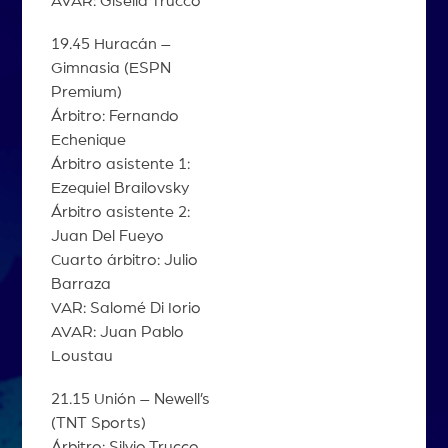
AVAR: Gisella Trucco
19.45 Huracán –
Gimnasia (ESPN
Premium)
Árbitro: Fernando
Echenique
Árbitro asistente 1:
Ezequiel Brailovsky
Árbitro asistente 2:
Juan Del Fueyo
Cuarto árbitro: Julio
Barraza
VAR: Salomé Di Iorio
AVAR: Juan Pablo
Loustau
21.15 Unión – Newell’s
(TNT Sports)
Árbitro: Silvio Trucco