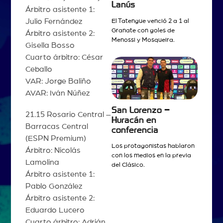
Lanús
Árbitro asistente 1:
Julio Fernández
El Tatengue venció 2 a 1 al
Granate con goles de
Árbitro asistente 2:
Menossi y Mosqueira.
Gisella Bosso
Cuarto árbitro: César
Ceballo
VAR: Jorge Baliño
AVAR: Iván Núñez
San Lorenzo –
21.15 Rosario Central –
Huracán en
Barracas Central
conferencia
(ESPN Premium)
Los protagonistas hablaron
Árbitro: Nicolás
con los medios en la previa
Lamolina
del Clásico.
Árbitro asistente 1:
Pablo González
Árbitro asistente 2:
Eduardo Lucero
Cuarto árbitro: Adrián