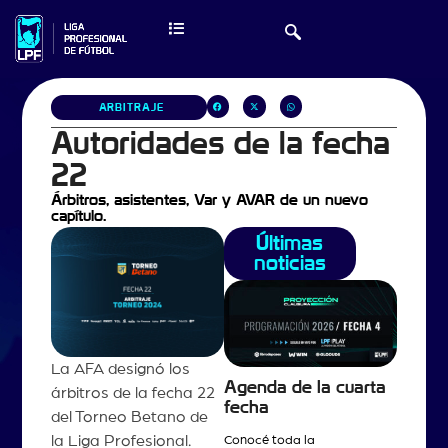
ARBITRAJE
Autoridades de la fecha
22
Árbitros, asistentes, Var y AVAR de un nuevo
capítulo.
Últimas
noticias
La AFA designó los
Agenda de la cuarta
árbitros de la fecha 22
fecha
del Torneo Betano de
la Liga Profesional.
Conocé toda la