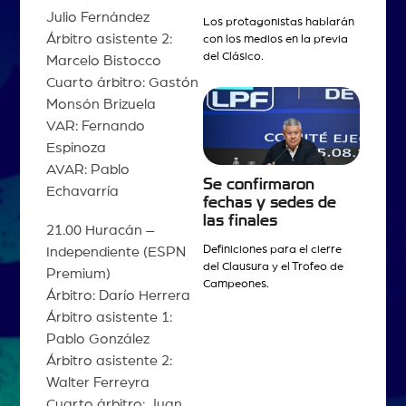
Julio Fernández
Los protagonistas hablarán
Árbitro asistente 2:
con los medios en la previa
del Clásico.
Marcelo Bistocco
Cuarto árbitro: Gastón
Monsón Brizuela
VAR: Fernando
Espinoza
AVAR: Pablo
Se confirmaron
Echavarría
fechas y sedes de
las finales
21.00 Huracán –
Definiciones para el cierre
Independiente (ESPN
del Clausura y el Trofeo de
Premium)
Campeones.
Árbitro: Darío Herrera
Árbitro asistente 1:
Pablo González
Árbitro asistente 2:
Walter Ferreyra
Cuarto árbitro: Juan