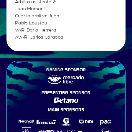
Árbitro asistente 2:
Juan Mamani
Cuarto árbitro: Juan
Pablo Loustau
VAR: Darío Herrera
AVAR: Carlos Córdoba
NAMING SPONSOR
PRESENTING SPONSOR
MAIN SPONSORS