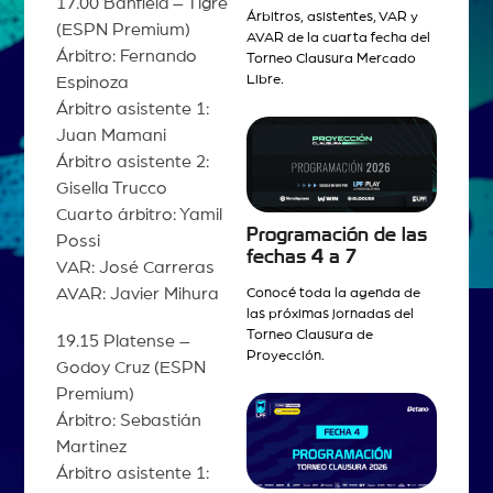
17.00 Banfield – Tigre
Árbitros, asistentes, VAR y
(ESPN Premium)
AVAR de la cuarta fecha del
Árbitro: Fernando
Torneo Clausura Mercado
Libre.
Espinoza
Árbitro asistente 1:
Juan Mamani
Árbitro asistente 2:
Gisella Trucco
Cuarto árbitro: Yamil
Programación de las
Possi
fechas 4 a 7
VAR: José Carreras
AVAR: Javier Mihura
Conocé toda la agenda de
las próximas jornadas del
Torneo Clausura de
19.15 Platense –
Proyección.
Godoy Cruz (ESPN
Premium)
Árbitro: Sebastián
Martinez
Árbitro asistente 1: