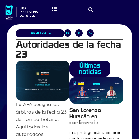
ARBITRAJE
Autoridades de la fecha
23
Últimas
noticias
La AFA designó los
San Lorenzo –
árbitros de la fecha 23
Huracán en
del Torneo Betano.
conferencia
Aquí todas las
Los protagonistas hablarán
autoridades:
con los medios en la previa