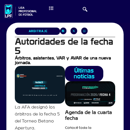
ARBITRAJE
Autoridades de la fecha
5
Árbitros, asistentes, VAR y AVAR de una nueva
jornada.
Últimas
noticias
La AFA designó los
Agenda de la cuarta
árbitros de la fecha 5
fecha
del Torneo Betano
Apertura.
Conocé toda la