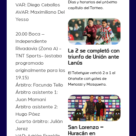
Días y horarios del próximo
VAR: Diego Ceballos
capítulo del Torneo.
AVAR: Maximiliano Del
Yesso
20.00 Boca –
Independiente
Rivadavia (Zona A) -
La 2 se completó con
TNT Sports- (estaba
triunfo de Unión ante
Lanús
programado
originalmente para las
El Tatengue venció 2 a 1 al
19.15)
Granate con goles de
Árbitro: Facundo Tello
Menossi y Mosqueira.
Árbitro asistente 1:
Juan Mamani
Árbitro asistente 2:
Hugo Páez
Cuarto árbitro: Julián
San Lorenzo –
Jerez
Huracán en
VAR: Adrián Franklin