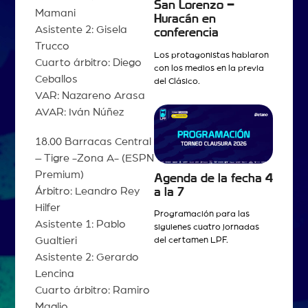
San Lorenzo –
Mamani
Huracán en
Asistente 2: Gisela
conferencia
Trucco
Los protagonistas hablaron
Cuarto árbitro: Diego
con los medios en la previa
Ceballos
del Clásico.
VAR: Nazareno Arasa
AVAR: Iván Núñez
18.00 Barracas Central
– Tigre -Zona A- (ESPN
Premium)
Agenda de la fecha 4
Árbitro: Leandro Rey
a la 7
Hilfer
Programación para las
Asistente 1: Pablo
siguienes cuatro jornadas
Gualtieri
del certamen LPF.
Asistente 2: Gerardo
Lencina
Cuarto árbitro: Ramiro
Maglio