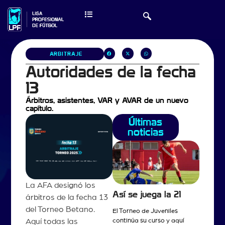
ARBITRAJE
Autoridades de la fecha
13
Árbitros, asistentes, VAR y AVAR de un nuevo
capítulo.
Últimas
noticias
La AFA designó los
Así se juega la 21
árbitros de la fecha 13
del Torneo Betano.
El Torneo de Juveniles
continúa su curso y aquí
Aquí todas las