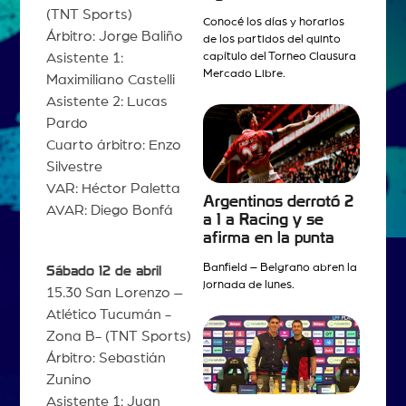
(TNT Sports)
Conocé los días y horarios
Árbitro: Jorge Baliño
de los partidos del quinto
Asistente 1:
capítulo del Torneo Clausura
Mercado Libre.
Maximiliano Castelli
Asistente 2: Lucas
Pardo
Cuarto árbitro: Enzo
Silvestre
VAR: Héctor Paletta
Argentinos derrotó 2
AVAR: Diego Bonfá
a 1 a Racing y se
afirma en la punta
Banfield – Belgrano abren la
Sábado 12 de abril
jornada de lunes.
15.30 San Lorenzo –
Atlético Tucumán -
Zona B- (TNT Sports)
Árbitro: Sebastián
Zunino
Asistente 1: Juan