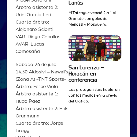
Lanús
Árbitro asistente 2:
El Tatengue venció 2 a 1 al
Uriel García Leri
Granate con goles de
Cuarto árbitro:
Menossi y Mosqueira.
Alejandro Scionti
VAR: Diego Ceballos
AVAR: Lucas
Comesaña
Sábado 26 de julio
San Lorenzo –
14.30 Aldosivi – Newell’s
Huracán en
(Zona A) -TNT Sports-
conferencia
Árbitro: Felipe Viola
Los protagonistas hablaron
Árbitro asistente 1:
con los medios en la previa
Hugo Paez
del Clásico.
Árbitro asistente 2: Erik
Grunmann
Cuarto árbitro: Jorge
Broggi