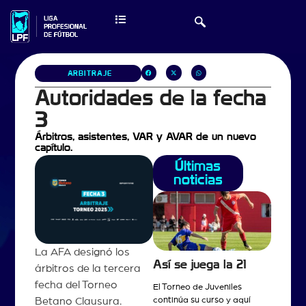
ARBITRAJE
Autoridades de la fecha
3
Árbitros, asistentes, VAR y AVAR de un nuevo
capítulo.
Últimas
noticias
La AFA designó los
Así se juega la 21
árbitros de la tercera
fecha del Torneo
El Torneo de Juveniles
continúa su curso y aquí
Betano Clausura.