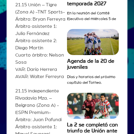
temporada 2027
21.15 Unión – Tigre
(Zona A) -TNT Sports-
En la reunión del Comité
Árbitro: Bryan Ferreyra
Ejecutivo del miércoles 5 de
Árbitro asistente 1:
Julio Fernández
Árbitro asistente 2:
Diego Martin
Cuarto árbitro: Nelson
Agenda de la 20 de
Sosa
juveniles
VAR: Darío Herrera
AVAR: Walter Ferreyra
Días y horarios del próximo
capítulo del Torneo.
21.15 Independiente
Rivadavia Mza. –
Belgrano (Zona A) -
ESPN Premium-
Árbitro: Juan Pafundi
La 2 se completó con
Árbitro asistente 1:
triunfo de Unión ante
Miguel Savorani