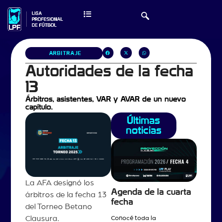
ARBITRAJE
Autoridades de la fecha
13
Árbitros, asistentes, VAR y AVAR de un nuevo
capítulo.
Últimas
noticias
La AFA designó los
Agenda de la cuarta
árbitros de la fecha 13
fecha
del Torneo Betano
Clausura.
Conocé toda la