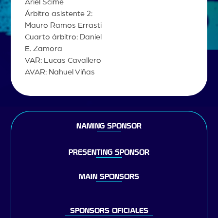
Ariel Scime
Árbitro asistente 2:
Mauro Ramos Errasti
Cuarto árbitro: Daniel
E. Zamora
VAR: Lucas Cavallero
AVAR: Nahuel Viñas
NAMING SPONSOR
PRESENTING SPONSOR
MAIN SPONSORS
SPONSORS OFICIALES