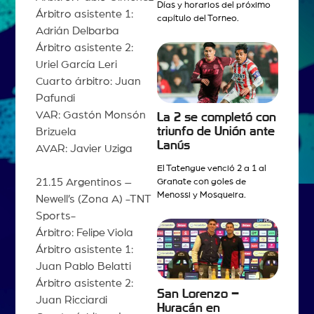
Días y horarios del próximo
Árbitro asistente 1:
capítulo del Torneo.
Adrián Delbarba
Árbitro asistente 2:
Uriel García Leri
Cuarto árbitro: Juan
Pafundi
VAR: Gastón Monsón
La 2 se completó con
triunfo de Unión ante
Brizuela
Lanús
AVAR: Javier Uziga
El Tatengue venció 2 a 1 al
21.15 Argentinos –
Granate con goles de
Menossi y Mosqueira.
Newell’s (Zona A) -TNT
Sports-
Árbitro: Felipe Viola
Árbitro asistente 1:
Juan Pablo Belatti
Árbitro asistente 2:
San Lorenzo –
Juan Ricciardi
Huracán en