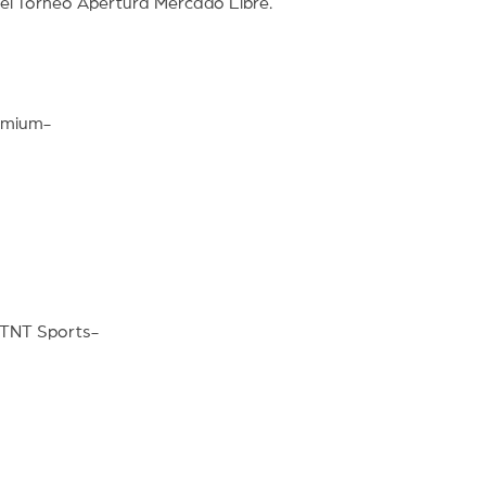
del Torneo Apertura Mercado Libre.
emium-
-TNT Sports-