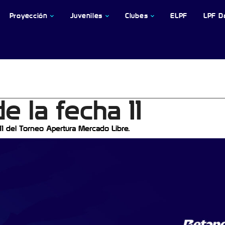
Proyección
Juveniles
Clubes
ELPF
LPF D
e la fecha 11
11 del Torneo Apertura Mercado Libre.