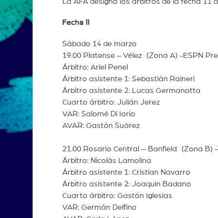
La AFA designó los árbitros de la fecha 11 
Fecha 11
Sábado 14 de marzo
19.00 Platense – Vélez (Zona A) -ESPN Pr
Árbitro: Ariel Penel
Árbitro asistente 1: Sebastián Raineri
Árbitro asistente 2: Lucas Germanotta
Cuarto árbitro: Julián Jerez
VAR: Salomé Di Iorio
AVAR: Gastón Suárez
21.00 Rosario Central – Banfield (Zona B) 
Árbitro: Nicolás Lamolina
Árbitro asistente 1: Cristian Navarro
Árbitro asistente 2: Joaquin Badano
Cuarto árbitro: Gastón Iglesias
VAR: Germán Delfino